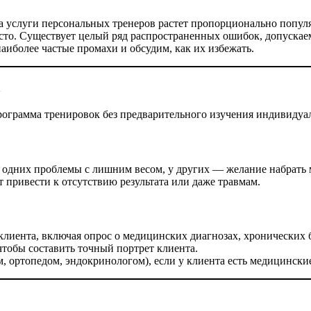
 услуги персональных тренеров растет пропорционально популя
сто. Существует целый ряд распространенных ошибок, допускае
наиболее частые промахи и обсудим, как их избежать.
а
рограмма тренировок без предварительного изучения индивидуа
 одних проблемы с лишним весом, у других — желание набрать м
 привести к отсутствию результата или даже травмам.
клиента, включая опрос о медицинских диагнозах, хронических б
тобы составить точный портрет клиента.
м, ортопедом, эндокринологом), если у клиента есть медицински