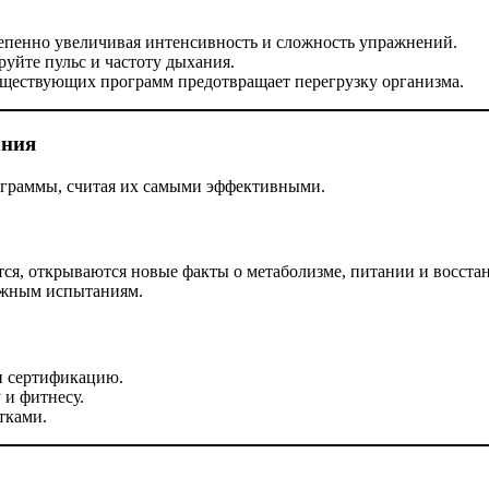
епенно увеличивая интенсивность и сложность упражнений.
уйте пульс и частоту дыхания.
уществующих программ предотвращает перегрузку организма.
ания
ограммы, считая их самыми эффективными.
ся, открываются новые факты о метаболизме, питании и восста
ужным испытаниям.
и сертификацию.
 и фитнесу.
тками.