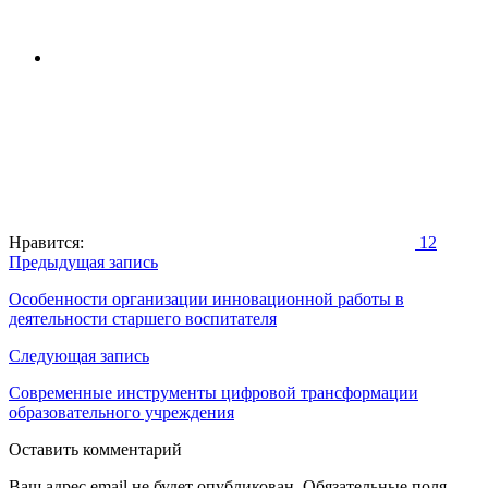
Нравится:
12
Навигация
Предыдущая запись
по
Особенности организации инновационной работы в
деятельности старшего воспитателя
записям
Следующая запись
Современные инструменты цифровой трансформации
образовательного учреждения
Оставить комментарий
Ваш адрес email не будет опубликован.
Обязательные поля