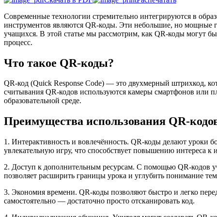
Современные технологии стремительно интегрируются в образ
инструментов являются QR-коды. Эти небольшие, но мощные гр
учащихся. В этой статье мы рассмотрим, как QR-коды могут б
процесс.
Что такое QR-коды?
QR-код (Quick Response Code) — это двухмерный штрихкод, ко
считывания QR-кодов используются камеры смартфонов или п
образовательной среде.
Преимущества использования QR-кодов
1. Интерактивность и вовлечённость. QR-коды делают уроки б
увлекательную игру, что способствует повышению интереса к 
2. Доступ к дополнительным ресурсам. С помощью QR-кодов уч
позволяет расширить границы урока и углубить понимание тем
3. Экономия времени. QR-коды позволяют быстро и легко пере
самостоятельно — достаточно просто отсканировать код.