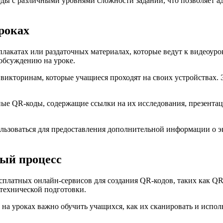
оды с различными уровнями сложности заданий, что позволяет 
роках
плакатах или раздаточных материалах, которые ведут к видеоур
обсуждению на уроке.
 викторинам, которые учащиеся проходят на своих устройствах.
нные QR-коды, содержащие ссылки на их исследования, презента
льзоваться для предоставления дополнительной информации о эк
ный процесс
платных онлайн-сервисов для создания QR-кодов, таких как QR 
 технической подготовки.
на уроках важно обучить учащихся, как их сканировать и исполь