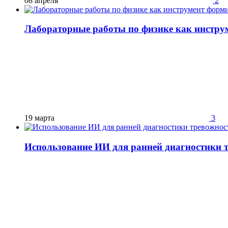
08 апреля
2
Лабораторные работы по физике как инстру
19 марта
3
Использование ИИ для ранней диагностики т