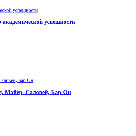
о академической успешности
н, Майер–Саловей, Бар-Он