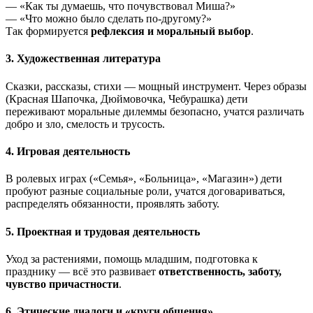
— «Как ты думаешь, что почувствовал Миша?»
— «Что можно было сделать по-другому?»
Так формируется
рефлексия и моральный выбор
.
3.
Художественная литерату
ра
Сказки, рассказы, стихи — мощный инструмент. Через образы
(Красная Шапочка, Дюймовочка, Чебурашка) дети
переживают моральные дилеммы безопасно, учатся различать
добро и зло, смелость и трусость.
4.
Игровая деятельность
В ролевых играх («Семья», «Больница», «Магазин») дети
пробуют разные социальные роли, учатся договариваться,
распределять обязанности, проявлять заботу.
5.
Проектная и трудовая деятельность
Уход за растениями, помощь младшим, подготовка к
празднику — всё это развивает
ответственность, заботу,
чувство причастности
.
6.
Этические диалоги и «круги общения»