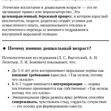
Этическое воспитание в дошкольном возрасте — это не
заучивание правил или морализаторство. Это
целенаправленный, бережный процесс
, в котором взрослый
(воспитатель, педагог, родитель) создаёт условия для
осмысленного опыта, эмоционального отклика и
постепенного перехода от внешнего подражания к
внутренней моральной позиции.
🔹 Почему именно дошкольный возраст?
Психологические исследования (Л. С. Выготский, А. Н.
Леонтьев, Л. И. Божович) показывают, что:
До 5–6 лет дети воспринимают моральные нормы как
внешние требования
взрослых: «Так нельзя, потому
что сказали».
К 6–7 годам начинается
интериоризация
— нормы
постепенно принимаются как собственные: «Так нельзя,
потому что это плохо».
Эмоциональная сфера развита ярко: ребёнок способен
сопереживать
, чувствовать стыд, гордость, сочувствие
— это основа для формирования совести.