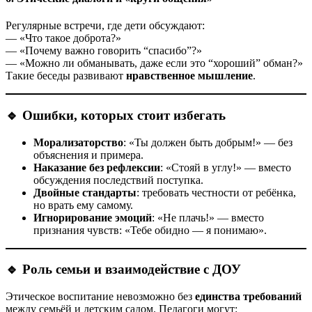
Регулярные встречи, где дети обсуждают:
— «Что такое доброта?»
— «Почему важно говорить “спасибо”?»
— «Можно ли обманывать, даже если это “хороший” обман?»
Такие беседы развивают
нравственное мышление
.
🔹 Ошибки, которых стоит избегать
Морализаторство
: «Ты должен быть добрым!» — без
объяснения и примера.
Наказание без рефлексии
: «Стояй в углу!» — вместо
обсуждения последствий поступка.
Двойные стандарты
: требовать честности от ребёнка,
но врать ему самому.
Игнорирование эмоций
: «Не плачь!» — вместо
признания чувств: «Тебе обидно — я понимаю».
🔹 Роль семьи и взаимодействие с ДОУ
Этическое воспитание невозможно без
единства требований
между семьёй и детским садом. Педагоги могут: