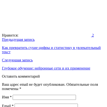
Нравится:
2
Навигация
Предыдущая запись
по
Как превратить сухие цифры и статистику в увлекательный
текст
записям
Следующая запись
Глубокое обучение: нейронные сети и их применение
Оставить комментарий
Ваш адрес email не будет опубликован.
Обязательные поля
помечены
*
Имя
*
Email
*