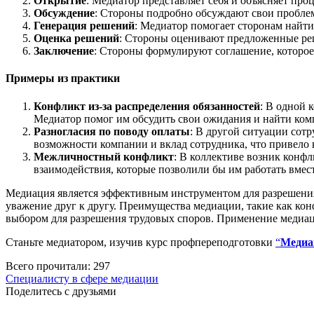
Открытие
: Медиатор представляет себя и объясняет пр
Обсуждение
: Стороны подробно обсуждают свои проблем
Генерация решений
: Медиатор помогает сторонам найт
Оценка решений
: Стороны оценивают предложенные ре
Заключение
: Стороны формулируют соглашение, которое
Примеры из практики
Конфликт из-за распределения обязанностей
: В одной 
Медиатор помог им обсудить свои ожидания и найти ком
Разногласия по поводу оплаты
: В другой ситуации сот
возможности компании и вклад сотрудника, что привело
Межличностный конфликт
: В коллективе возник конф
взаимодействия, которые позволили бы им работать вмес
Медиация является эффективным инструментом для разрешения
уважение друг к другу. Преимущества медиации, такие как кон
выбором для разрешения трудовых споров. Применение медиац
Станьте медиатором, изучив курс профпереподготовки
“
Медиа
Всего прочитали:
297
Специалисту в сфере медиации
Поделитесь с друзьями