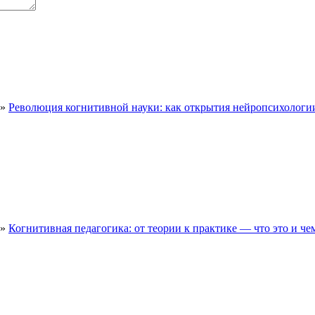
е»
Революция когнитивной науки: как открытия нейропсихологи
е»
Когнитивная педагогика: от теории к практике — что это и ч