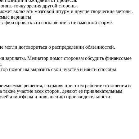
ои позиции и ожидания от процесса.
онять точку зрения другой стороны.
может включать мозговой штурм и другие творческие методы.
емые варианты.
 зафиксировать это соглашение в письменной форме.
е могли договориться о распределении обязанностей.
ния зарплаты. Медиатор помог сторонам обсудить финансовые
.
атор помог им выразить свои чувства и найти способы
риемлемые решения, сохраняя при этом рабочие отношения и
а также участие всех сторон, делают ее привлекательным
бочей атмосферы и повышению производительности.