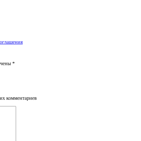
соглашения
ечены
*
щих комментариев