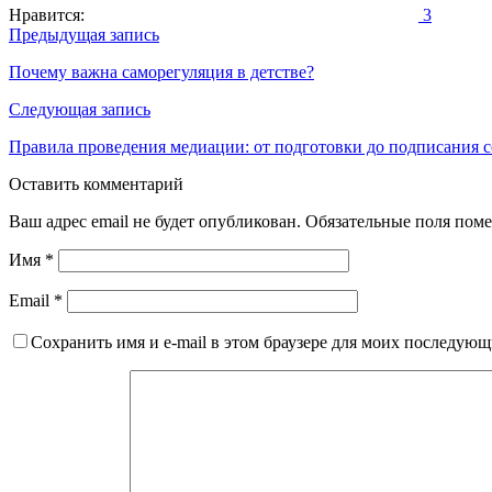
Нравится:
3
Навигация
Предыдущая запись
по
Почему важна саморегуляция в детстве?
записям
Следующая запись
Правила проведения медиации: от подготовки до подписания 
Оставить комментарий
Ваш адрес email не будет опубликован.
Обязательные поля пом
Имя
*
Email
*
Сохранить имя и e-mail в этом браузере для моих последую