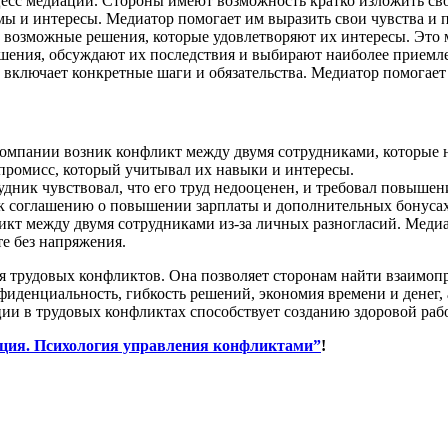
оцесс медиации. Стороны имеют возможность кратко изложить св
ы и интересы. Медиатор помогает им выразить свои чувства и п
и возможные решения, которые удовлетворяют их интересы. Это 
шения, обсуждают их последствия и выбирают наиболее приемл
 включает конкретные шаги и обязательства. Медиатор помогает
компании возник конфликт между двумя сотрудниками, которые н
промисс, который учитывал их навыки и интересы.
рудник чувствовал, что его труд недооценен, и требовал повыше
 к соглашению о повышении зарплаты и дополнительных бонусах
ликт между двумя сотрудниками из-за личных разногласий. Меди
те без напряжения.
 трудовых конфликтов. Она позволяет сторонам найти взаимоп
фиденциальность, гибкость решений, экономия времени и денег, 
ии в трудовых конфликтах способствует созданию здоровой ра
ция. Психология управления конфликтами”
!