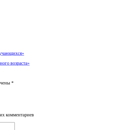
бучающихся»
ного возраста»
ечены
*
щих комментариев