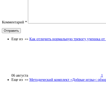
Комментарий
*
Отправить
Еще из «»
Как отличить нормальную тревогу ученика от
06 августа
1
Еще из «»
Методический комплект «Добрые игры»: обзор