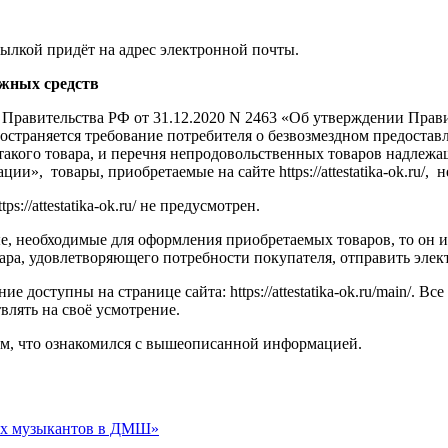
сылкой придёт на адрес электронной почты.
ежных средств
 Правительства РФ от 31.12.2020 N 2463 «Об утверждении Прав
пространяется требование потребителя о безвозмездном предоста
акого товара, и перечня непродовольственных товаров надлежащ
», товары, приобретаемые на сайте https://attestatika-ok.ru/, н
://attestatika-ok.ru/ не предусмотрен.
, необходимые для оформления приобретаемых товаров, то он им
ара, удовлетворяющего потребности покупателя, отправить эле
е доступны на странице сайта: https://attestatika-ok.ru/main/.
влять на своё усмотрение.
ом, что ознакомился с вышеописанной информацией.