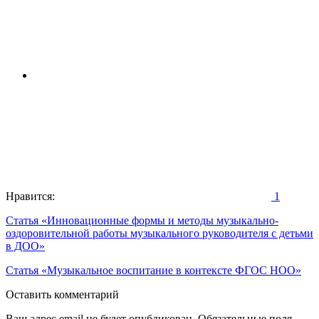
Нравится:
1
Навигация
Статья «Инновационные формы и методы музыкально-
оздоровительной работы музыкального руководителя с детьми
по
в ДОО»
записям
Статья «Музыкальное воспитание в контексте ФГОС НОО»
Оставить комментарий
Ваш адрес email не будет опубликован.
Обязательные поля