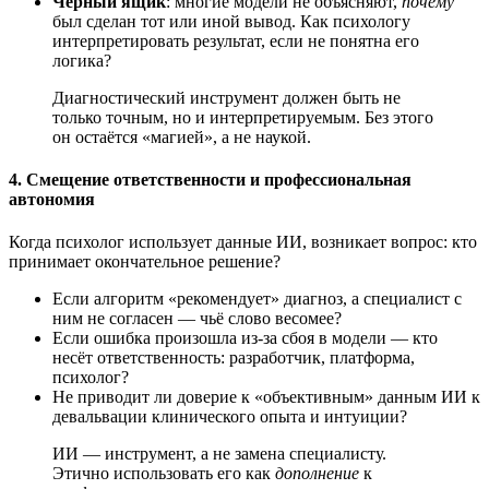
Чёрный ящик
: многие модели не объясняют,
почему
был сделан тот или иной вывод. Как психологу
интерпретировать результат, если не понятна его
логика?
Диагностический инструмент должен быть не
только точным, но и интерпретируемым. Без этого
он остаётся «магией», а не наукой.
4. Смещение ответственности и профессиональная
автономия
Когда психолог использует данные ИИ, возникает вопрос: кто
принимает окончательное решение?
Если алгоритм «рекомендует» диагноз, а специалист с
ним не согласен — чьё слово весомее?
Если ошибка произошла из-за сбоя в модели — кто
несёт ответственность: разработчик, платформа,
психолог?
Не приводит ли доверие к «объективным» данным ИИ к
девальвации клинического опыта и интуиции?
ИИ — инструмент, а не замена специалисту.
Этично использовать его как
дополнение
к