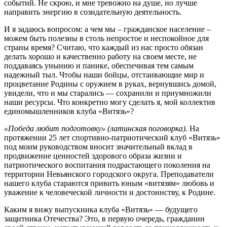
событий. Не скрою, и мне тревожно на душе, но лучше
направить энергию в созидательную деятельность.
И я задаюсь вопросом: а чем мы – гражданское население –
можем быть полезны в столь непростое и неспокойное для
страны время? Считаю, что каждый из нас просто обязан
делать хорошо и качественно работу на своем месте, не
поддаваясь унынию и панике, обеспечивая тем самым
надежный тыл. Чтобы наши бойцы, отстаивающие мир и
процветание Родины с оружием в руках, вернувшись домой,
увидели, что и мы старались — сохранили и приумножили
наши ресурсы. Что конкретно могу сделать я, мой коллектив
единомышленников клуба «Витязь»?
«Победа любит подготовку» (латинская поговорка).
На
протяжении 25 лет спортивно-патриотический клуб «Витязь»
под моим руководством вносит значительный вклад в
продвижение ценностей здорового образа жизни и
патриотического воспитания подрастающего поколения на
территории Невьянского городского округа. Преподаватели
нашего клуба стараются привить юным «витязям» любовь и
уважение к человеческой личности и достоинству, к Родине.
Каким я вижу выпускника клуба «Витязь» — будущего
защитника Отечества? Это, в первую очередь, гражданин