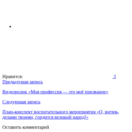
Нравится:
3
Навигация
Предыдущая запись
по
Видеоролик «Моя профессия — это моё призвание»
записям
Следующая запись
План-конспект воспитательного мероприятия «О, витязь,
делами твоими, гордится великий народ!»
Оставить комментарий