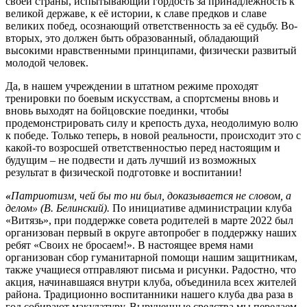
своей страны, испытывающий гордость за принадлежность к
великой державе, к её истории, к славе предков и славе
великих побед, осознающий ответственность за её судьбу. Во-
вторых, это должен быть образованный, обладающий
высокими нравственными принципами, физически развитый
молодой человек.
Да, в нашем учреждении в штатном режиме проходят
тренировки по боевым искусствам, а спортсмены вновь и
вновь выходят на бойцовские поединки, чтобы
продемонстрировать силу и крепость духа, неодолимую волю
к победе. Только теперь, в новой реальности, происходит это с
какой-то возросшей ответственностью перед настоящим и
будущим – не подвести и дать лучший из возможных
результат в физической подготовке и воспитании!
«
Патриотизм, чей бы то ни был, доказывается не словом, а
делом» (В. Белинский).
По инициативе администрации клуба
«Витязь», при поддержке совета родителей в марте 2022 был
организован первый в округе автопробег в поддержку наших
ребят «Своих не бросаем!». В настоящее время нами
организован сбор гуманитарной помощи нашим защитникам,
также учащиеся отправляют письма и рисунки. Радостно, что
акция, начинавшаяся внутри клуба, объединила всех жителей
района. Традиционно воспитанники нашего клуба два раза в
год собирают макулатуру. Вырученные средства мы передаем