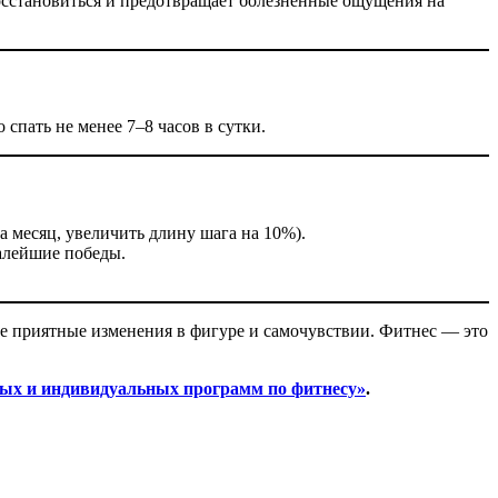
восстановиться и предотвращает болезненные ощущения на
 спать не менее 7–8 часов в сутки.
за месяц, увеличить длину шага на 10%).
малейшие победы.
ите приятные изменения в фигуре и самочувствии. Фитнес — это
ых и индивидуальных программ по фитнесу»
.