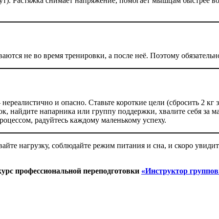
нут). Растяжка снимает напряжение, помогает мышцам быстрее 
аются не во время тренировки, а после неё. Поэтому обязательно
— нереалистично и опасно. Ставьте короткие цели (сбросить 2 кг 
ок, найдите напарника или группу поддержки, хвалите себя за 
процессом, радуйтесь каждому маленькому успеху.
вайте нагрузку, соблюдайте режим питания и сна, и скоро увид
 курс профессиональной переподготовки
«Инструктор группов