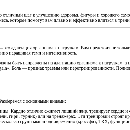
о отличный шаг к улучшению здоровья, фигуры и хорошего самочу
неса, которые помогут вам плавно и эффективно влиться в трен
— это адаптация организма к нагрузкам. Вам предстоит не тольк
енно наращивая темп и интенсивность.
олжны быть направлены на адаптацию организма к нагрузкам, а 
 no gain». Боль — признак травмы или перетренированности. По
. Разберёмся с основными видами:
 танцы. Кардио отлично сжигает лишний жир, тренирует сердце и 
нтели, гири, турник) или на тренажерах. Эти тренировки строят
е несколько групп мышц одновременно (кроссфит, TRX, функцион