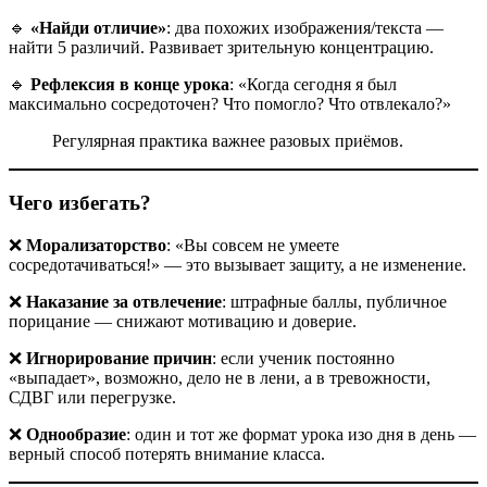
🔹
«Найди отличие»
: два похожих изображения/текста —
найти 5 различий. Развивает зрительную концентрацию.
🔹
Рефлексия в конце урока
: «Когда сегодня я был
максимально сосредоточен? Что помогло? Что отвлекало?»
Регулярная практика важнее разовых приёмов.
Чего избегать?
❌
Морализаторство
: «Вы совсем не умеете
сосредотачиваться!» — это вызывает защиту, а не изменение.
❌
Наказание за отвлечение
: штрафные баллы, публичное
порицание — снижают мотивацию и доверие.
❌
Игнорирование причин
: если ученик постоянно
«выпадает», возможно, дело не в лени, а в тревожности,
СДВГ или перегрузке.
❌
Однообразие
: один и тот же формат урока изо дня в день —
верный способ потерять внимание класса.