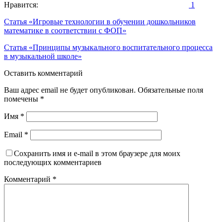
Нравится:
1
Навигация
Статья «Игровые технологии в обучении дошкольников
математике в соответствии с ФОП»
по
Статья «Принципы музыкального воспитательного процесса
записям
в музыкальной школе»
Оставить комментарий
Ваш адрес email не будет опубликован.
Обязательные поля
помечены
*
Имя
*
Email
*
Сохранить имя и e-mail в этом браузере для моих
последующих комментариев
Комментарий
*