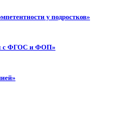
мпетентности у подростков»
ии с ФГОС и ФОП»
лией»