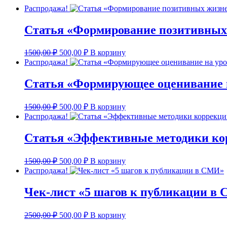
Распродажа!
Статья «Формирование позитивных 
Первоначальная
Текущая
1500,00
₽
500,00
₽
В корзину
цена
цена:
Распродажа!
составляла
500,00 ₽.
1500,00 ₽.
Статья «Формирующее оценивание н
Первоначальная
Текущая
1500,00
₽
500,00
₽
В корзину
цена
цена:
Распродажа!
составляла
500,00 ₽.
1500,00 ₽.
Статья «Эффективные методики кор
Первоначальная
Текущая
1500,00
₽
500,00
₽
В корзину
цена
цена:
Распродажа!
составляла
500,00 ₽.
1500,00 ₽.
Чек-лист «5 шагов к публикации в
Первоначальная
Текущая
2500,00
₽
500,00
₽
В корзину
цена
цена: