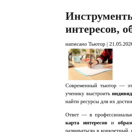
Инструмен
интересов, о
написано Тьютор
|
21.05.202
Современный тьютор — это
ученику выстроить
индивид
найти ресурсы для их достиж
Ответ — в профессиональн
карта интересов
и
образ
развиваться» в конкретный,