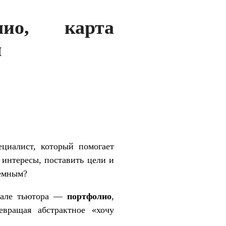
лио, карта
я
циалист, который помогает
и интересы, поставить цели и
темным?
енале тьютора —
портфолио
,
евращая абстрактное «хочу