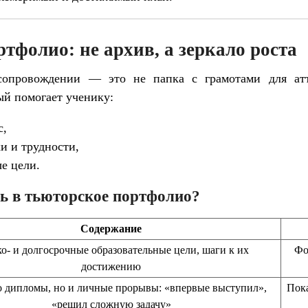
тфолио: не архив, а зеркало роста
сопровождении — это не папка с грамотами для ат
ый помогает ученику:
с,
и и трудности,
е цели.
ь в тьюторское портфолио?
Содержание
о- и долгосрочные образовательные цели, шаги к их
Фо
достижению
о дипломы, но и личные прорывы: «впервые выступил»,
Пока
«решил сложную задачу»