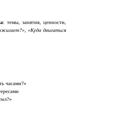
ка
: темы, занятия, ценности,
ажигает?», «Куда двигаться
ть часами?»
тересами
тил?»