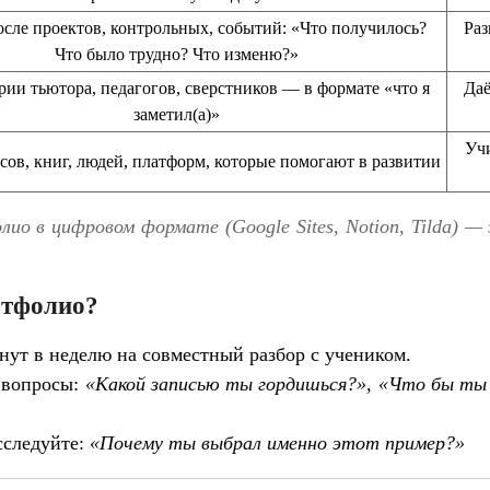
осле проектов, контрольных, событий: «Что получилось?
Раз
Что было трудно? Что изменю?»
ии тьютора, педагогов, сверстников — в формате «что я
Даё
заметил(а)»
Учи
сов, книг, людей, платформ, которые помогают в развитии
ио в цифровом формате (Google Sites, Notion, Tilda) — 
ртфолио?
нут в неделю на совместный разбор с учеником.
 вопросы:
«Какой записью ты гордишься?», «Что бы ты 
сследуйте:
«Почему ты выбрал именно этот пример?»