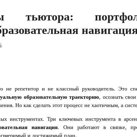
ты тьютора: портфо
бразовательная навигаци
6
 не репетитор и не классный руководитель. Это спе
уальную образовательную траекторию
, осознать сво
ения. Но как сделать этот процесс не хаотичным, а сис
ых инструментах. Три ключевых инструмента в арс
овательная навигация
. Они работают в связке, пр
 измеримый и достижимый план.