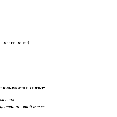
 волонтёрство)
используются
в связке
:
ологии»
.
бщества по этой теме»
.